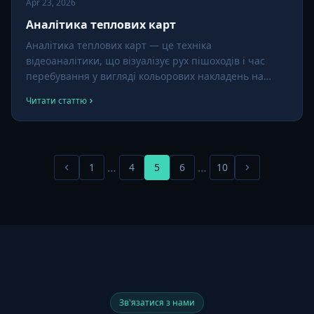
Apr 23, 2026
Аналітика теплових карт
Аналітика теплових карт — це техніка
відеоаналітики, що візуалізує рух пішоходів і час
перебування у вигляді кольорових накладень на
план поверху або вид камери. Теплі кольори
Читати статтю
(червоний, помаранчевий) позначають зони високої
активності; холодні (синій) — низької. Вона
перетворює тижні відеоархіву на одну дієву
картинку.
…
…
1
4
5
6
10
Зв'язатися з нами