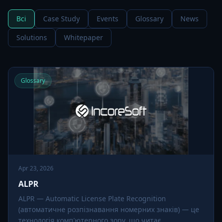
Всі
Case Study
Events
Glossary
News
Solutions
Whitepaper
Glossary
Apr 23, 2026
ALPR
ALPR — Automatic License Plate Recognition
(автоматичне розпізнавання номерних знаків) — це
технологія комп'ютерного зору, що читає