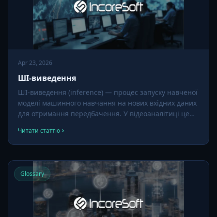
Apr 23, 2026
ШІ-виведення
ШІ-виведення (inference) — процес запуску навченої
моделі машинного навчання на нових вхідних даних
для отримання передбачення. У відеоаналітиці це
означає запуск моделі розпізнавання облич, детекції
Читати статтю
об'єктів або іншої на живому кадрі камери.
Glossary