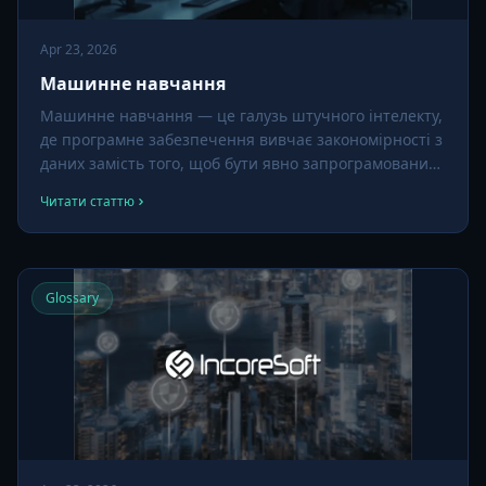
Apr 23, 2026
Машинне навчання
Машинне навчання — це галузь штучного інтелекту,
де програмне забезпечення вивчає закономірності з
даних замість того, щоб бути явно запрограмованим
правилами. У відеоаналітиці саме ця техніка
Читати статтю
дозволяє системі розпізнавати обличчя, читати
номери або виявляти дим без того, щоб розробник
кодував кожен випадок.
Glossary