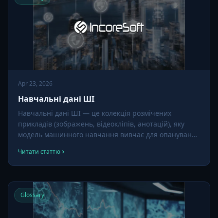
Apr 23, 2026
Навчальні дані ШІ
Навчальні дані ШІ — це колекція розмічених
прикладів (зображень, відеокліпів, анотацій), яку
модель машинного навчання вивчає для опанування
задачі. У відеоаналітиці якість і різноманітність
Читати статтю
навчальних даних — найбільший фактор, що
визначає роботу моделі в реальному світі.
Glossary