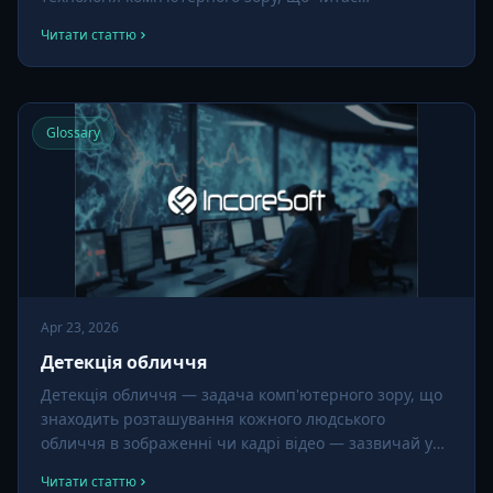
автомобільні номери з відео камер у реальному часі
Читати статтю
та перетворює їх на пошуковий текст. Також часто
зветься LPR або ANPR залежно від регіону.
Glossary
Apr 23, 2026
Детекція обличчя
Детекція обличчя — задача комп'ютерного зору, що
знаходить розташування кожного людського
обличчя в зображенні чи кадрі відео — зазвичай у
вигляді обмежувальної рамки. Це перший крок у
Читати статтю
кожному конвеєрі розпізнавання облич, оцінки віку