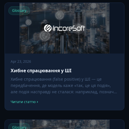
Glossary
Apr 23, 2026
Хибне спрацювання у ШІ
Хибне спрацювання (false positive) у ШІ — це
передбачення, де модель каже «так, це ця подія»,
але подія насправді не сталася: наприклад, позначає
дим, коли насправді пара, детектує зброю, коли це
Читати статтю
парасолька. Керування хибними спрацюваннями —
одна з найважливіших практичних проблем у
відеоаналітиці.
Glossary