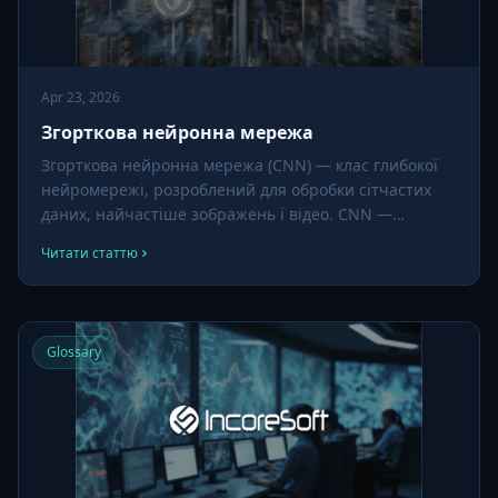
Apr 23, 2026
Згорткова нейронна мережа
Згорткова нейронна мережа (CNN) — клас глибокої
нейромережі, розроблений для обробки сітчастих
даних, найчастіше зображень і відео. CNN —
домінуюча архітектура за розпізнаванням облич,
Читати статтю
читанням номерів, детекцією об'єктів і практично
всіма сучасними задачами комп'ютерного зору.
Glossary