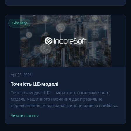
чи аналізу обличчя.
Glossary
Apr 23, 2026
Точність ШІ-моделі
Точність моделі ШІ — міра того, наскільки часто
модель машинного навчання дає правильне
передбачення. У відеоаналітиці це один із найбільш
рекламованих і найбільш хибно зрозумілих
Читати статтю
показників — 99% на слайді означає дуже різне у
різних розгортаннях.