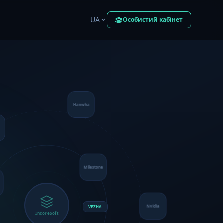
UA
Особистий кабінет
Hanwha
Milestone
t
Nvidia
VEZHA
IncoreSoft