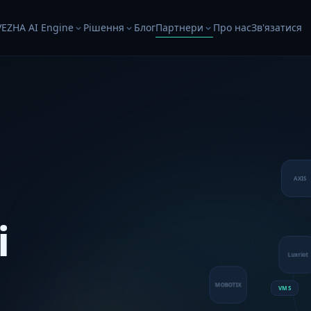
VEZHA AI Engine
Рішення
Блог
Партнери
Про нас
Зв'язатися
AXIS
і
Luxrio
VMS
MOBOTIX