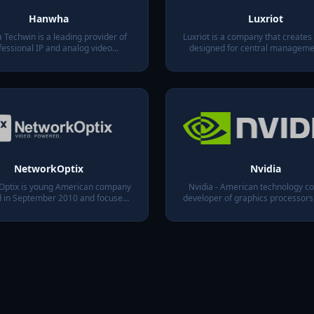
Hanwha
Luxriot
Techwin is a leading provider of
Luxriot is a company that creates
fessional IP and analog video
designed for central managemen
surveillance equipment
video surveillance system
NetworkOptix
Nvidia
ptix is ​young American company
Nvidia - American technology c
 in September 2010 and focused
developer of graphics processors
velopment of NX Witness video
systems
surveillance system