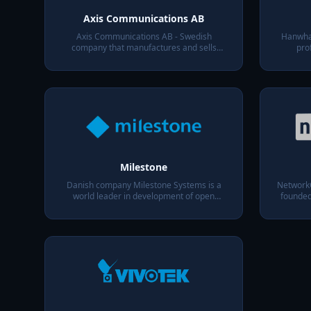
Axis Communications AB
Axis Communications AB - Swedish
Hanwha 
company that manufactures and sells
pro
network cameras and surveillance
systems
Milestone
Danish company Milestone Systems is a
NetworkO
world leader in development of open
founded
architecture software, on the basis of
on de
which IP-based security video surveillance
systems of any scale are created