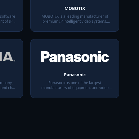
MOBOTIX
 software
MOBOTIX is a leading manufacturer of
t of IP
premium IP intelligent video systems,
s
setting the standard for innovative
camera technology
Panasonic
ompany,
Panasonic is one of the largest
 and chip
manufacturers of equipment and video
cameras