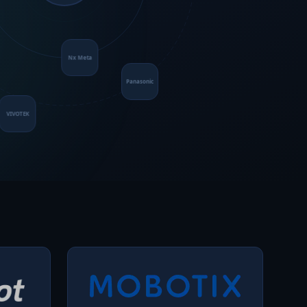
Nx Meta
Panasonic
VIVOTEK