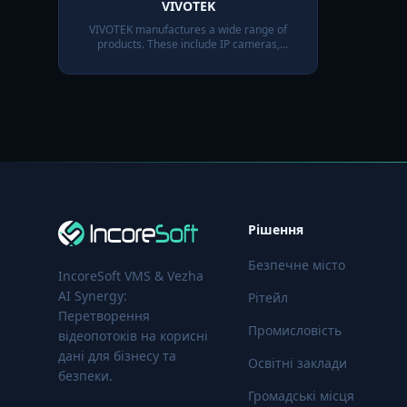
VIVOTEK
VIVOTEK manufactures a wide range of
products. These include IP cameras,
network video recorders, and surveillance
servers
Рішення
Безпечне місто
IncoreSoft VMS & Vezha
AI Synergy:
Рітейл
Перетворення
Промисловість
відеопотоків на корисні
дані для бізнесу та
Освітні заклади
безпеки.
Громадські місця