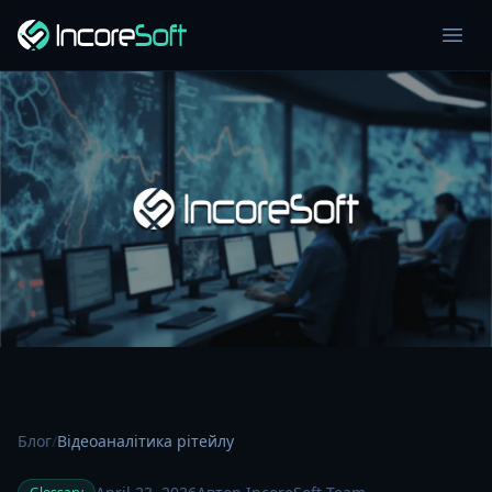
Блог
/
Відеоаналітика рітейлу