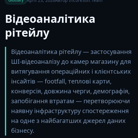
April 23, 2026
Автор IncoreSoft Team
Glossary
Відеоаналітика
рітейлу
Відеоаналітика рітейлу — застосування
ШІ-відеоаналізу до камер магазину для
витягування операційних і клієнтських
інсайтів — footfall, теплові карти,
конверсія, довжина черги, демографія,
запобігання втратам — перетворюючи
наявну інфраструктуру спостереження
на одне з найбагатших джерел даних
бізнесу.