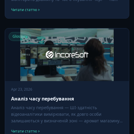
касах, стійках обслуговування, білетних касах — та
Читати статтю
запускає дії при перевищенні порогів.
Glossary
Apr 23, 2026
Аналіз часу перебування
Аналіз часу перебування — ШІ-здатність
відеоаналітики вимірювати, як довго особи
залишаються у визначеній зоні — аромат магазину,
стійка обслуговування, платформа, перехрестя — і
Читати статтю
агрегувати ці дані у дієві інсайти про увагу,