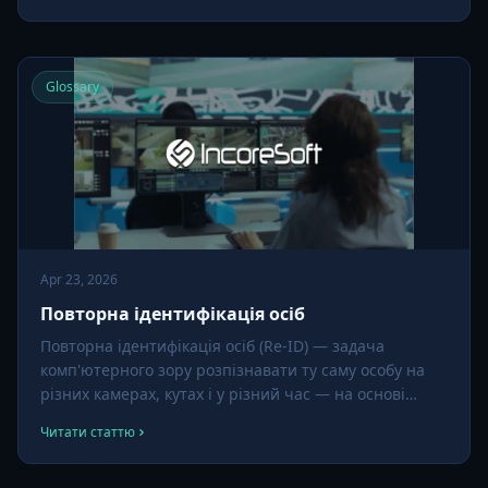
залученість чи затор.
Glossary
Apr 23, 2026
Повторна ідентифікація осіб
Повторна ідентифікація осіб (Re-ID) — задача
комп'ютерного зору розпізнавати ту саму особу на
різних камерах, кутах і у різний час — на основі
повнотілесного вигляду, а не рис обличчя. Дозволяє
Читати статтю
слідкувати за об'єктом інтересу по всій мережі камер
без повноцінного розпізнавання облич.