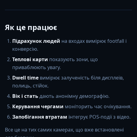
Як це працює
Підрахунок людей
на входах вимірює footfall і
конверсію.
Теплові карти
показують зони, що
приваблюють увагу.
Dwell time
вимірює залученість біля дисплеїв,
полиць, стійок.
Вік і стать
дають анонімну демографію.
Керування чергами
моніторить час очікування.
Запобігання втратам
інтегрує POS-події з відео.
Все це на тих самих камерах, що вже встановлені