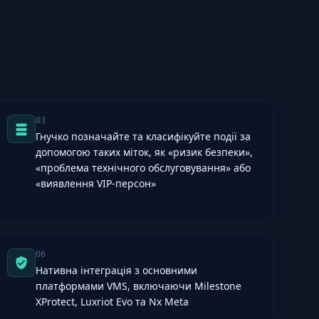
03
Гнучко позначайте та класифікуйте події за
допомогою таких міток, як «ризик безпеки»,
«проблема технічного обслуговування» або
«виявлення VIP-персон»
06
Нативна інтеграція з основними
платформами VMS, включаючи Milestone
XProtect, Luxriot Evo та Nx Meta