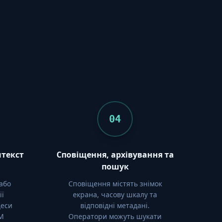
04
нтекст
Сповіщення, архівування та
пошук
або
Сповіщення містять знімок
ії
екрана, часову шкалу та
цеси
відповідні метадані.
LM
Оператори можуть шукати