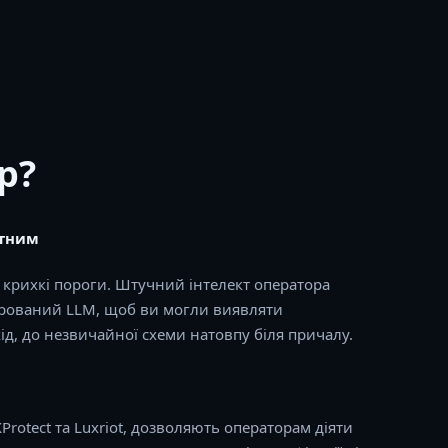
р?
ртним
а крихкі пороги. Штучний інтелект оператора
нерований LLM, щоб ви могли виявляти
хід, до незвичайної схеми натовпу біля причалу.
Protect та Luxriot, дозволяють операторам діяти