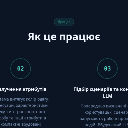
Процес
Як це працює
02
03
илучення атрибутів
Підбір сценаріїв та ко
LLM
тема витягує колір одягу,
сесуари, характеристики
Попередньо визначені 
уху, тип транспортного
користувацькі сценар
собу та інші атрибути в
запускають робочі про
компактні вбудовані
подій. Вбудований L