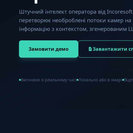
Штучний інтелект оператора від Incoresof
перетворює необроблені потоки камер на 
інформацію з контекстом, згенерованим L
Замовити демо
Завантажити с
Висновок в реальному часі
Локально або в хмарі
Від