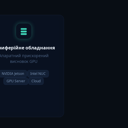
риферійне обладнання
Апаратний прискорений
висновок GPU
NVIDIA Jetson
Intel NUC
GPU Server
Cloud