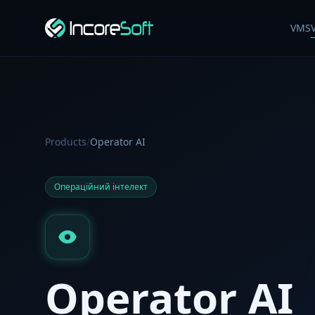
VMS
Products
/
Operator AI
Операційний інтелект
Operator AI