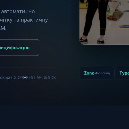
t автоматично
чітку та практичну
LM.
пецифікацію
Zone
Typ
Monitoring
повідає GDPR
REST API & SDK