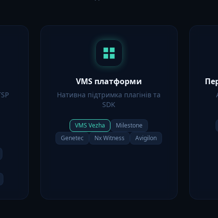
VMS платформи
Пе
TSP
Нативна підтримка плагінів та
SDK
VMS Vezha
Milestone
Genetec
Nx Witness
Avigilon