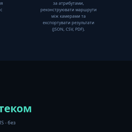
ля
за атрибутами,
с
реконструювати маршрути
між камерами та
експортувати результати
(JSON, CSV, PDF).
теком
S - без