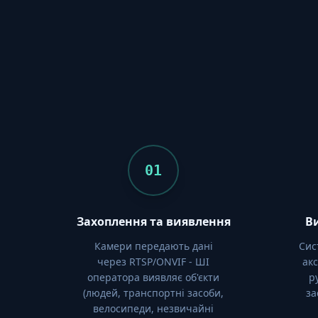
01
Захоплення та виявлення
В
Камери передають дані
Сис
через RTSP/ONVIF - ШІ
ак
оператора виявляє об'єкти
р
(людей, транспортні засоби,
за
велосипеди, незвичайні