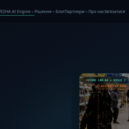
VEZHA AI Engine
Рішення
Блог
Партнери
Про нас
Зв'язатися
STORE CAM-04 • AISLE 7
RESTRICTED ZONE