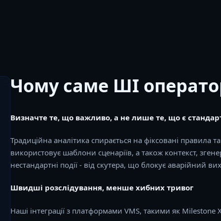
Чому саме ШІ операто
Визначте те, що важливо, а не лише те, що є станда
Традиційна аналітика спирається на фіксовані правила т
використовує шаблони сценаріїв, а також контекст, зге
нестандартні події - від скутера, що блокує аварійний ви
Швидші розслідування, менше хибних тривог
Наші інтеграції з платформами VMS, такими як Milestone X