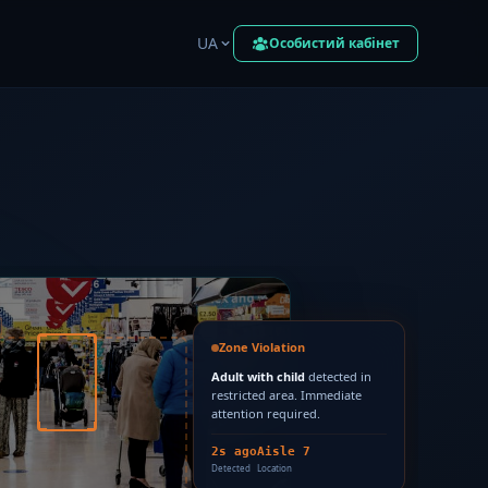
UA
Особистий кабінет
Zone Violation
Adult with child
detected in
restricted area. Immediate
attention required.
2s ago
Aisle 7
Detected
Location