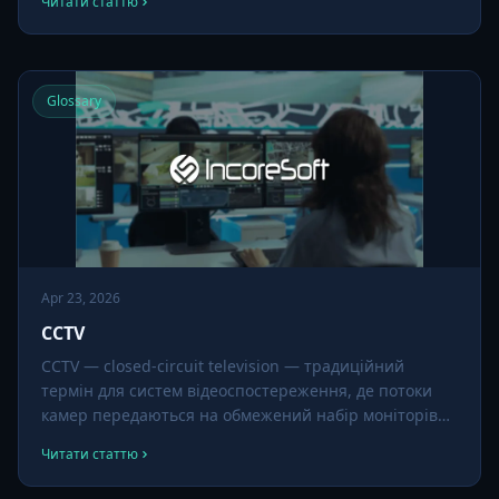
Читати статтю
може покрити площу кількох стаціонарних камер.
Glossary
Apr 23, 2026
CCTV
CCTV — closed-circuit television — традиційний
термін для систем відеоспостереження, де потоки
камер передаються на обмежений набір моніторів
чи реєстраторів. Сучасне CCTV перетворилося з
Читати статтю
аналогових коаксіальних на повністю мережеві IP-
розгортання, а сьогодні стоїть на перетині безпеки,