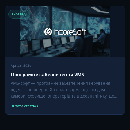
операційної аналітики й ШІ.
Glossary
Apr 23, 2026
Програмне забезпечення VMS
VMS-софт — програмне забезпечення керування
відео — це операційна платформа, що поєднує
камери, сховище, операторів та відеоаналітику. Це
керуюча площина сучасного відеоспостереження: де
Читати статтю
переглядається живе відео, шукається записане й
запускаються ШІ-модулі.