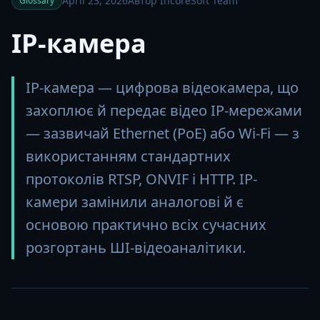
April 23, 2026
Автор IncoreSoft Team
Glossary
IP-камера
IP-камера — цифрова відеокамера, що
захоплює й передає відео IP-мережами
— зазвичай Ethernet (PoE) або Wi-Fi — з
використанням стандартних
протоколів RTSP, ONVIF і HTTP. IP-
камери замінили аналогові й є
основою практично всіх сучасних
розгортань ШІ-відеоаналітики.