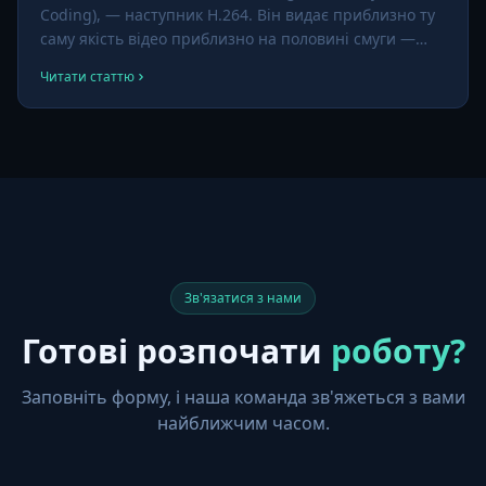
Coding), — наступник H.264. Він видає приблизно ту
саму якість відео приблизно на половині смуги —
велика перевага для IP-камерних розгортань із
Читати статтю
багатьма потоками або високою роздільною
здатністю (4K і вище).
Зв'язатися з нами
Готові розпочати
роботу?
Заповніть форму, і наша команда зв'яжеться з вами
найближчим часом.