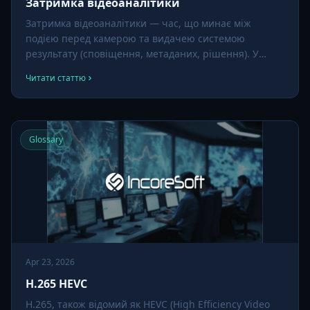
Затримка відеоаналітики
Затримка відеоаналітики — час, що минає між
подією перед камерою та видачею системою
результату (сповіщення, метаданих, рішення). У
критичних застосуваннях — зброя, пожежі, падіння,
Читати статтю
вторгнення — затримка напряму впливає на
результати. Провідні платформи націлюються на
менше 50 мс для edge-аналітики.
Glossary
Apr 23, 2026
H.265 HEVC
H.265, також відомий як HEVC (High Efficiency Video