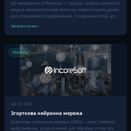
ШІ-виведення (inference) — процес запуску навченої
моделі машинного навчання на нових вхідних даних
для отримання передбачення. У відеоаналітиці це
означає запуск моделі розпізнавання облич, детекції
Читати статтю
об'єктів або іншої на живому кадрі камери.
Glossary
Apr 23, 2026
Згорткова нейронна мережа
Згорткова нейронна мережа (CNN) — клас глибокої
нейромережі, розроблений для обробки сітчастих