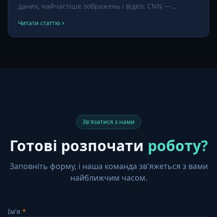
даних, найчастіше зображень і відео. CNN —
домінуюча архітектура за розпізнаванням облич,
Читати статтю
читанням номерів, детекцією об'єктів і практично
всіма сучасними задачами комп'ютерного зору.
Зв'язатися з нами
Готові розпочати
роботу?
Заповніть форму, і наша команда зв'яжеться з вами
найближчим часом.
Ім'я