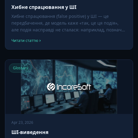
Хибне спрацювання у ШІ
Хибне спрацювання (false positive) у ШІ — це
передбачення, де модель каже «так, це ця подія»,
але подія насправді не сталася: наприклад, позначає
дим, коли насправді пара, детектує зброю, коли це
Читати статтю
парасолька. Керування хибними спрацюваннями —
одна з найважливіших практичних проблем у
відеоаналітиці.
Glossary
Apr 23, 2026
ШІ-виведення