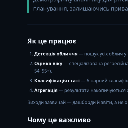
планування, залишаючись приват
Як це працює
Детекція обличчя
— пошук усіх облич у 
Оцінка віку
— спеціалізована регресійна м
54, 55+).
Класифікація статі
— бінарний класифіка
Агрегація
— результати накопичуються а
Виходи зазвичай — дашборди й звіти, а не о
Чому це важливо