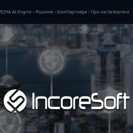
VEZHA AI Engine
Рішення
Блог
Партнери
Про нас
Зв'язатися