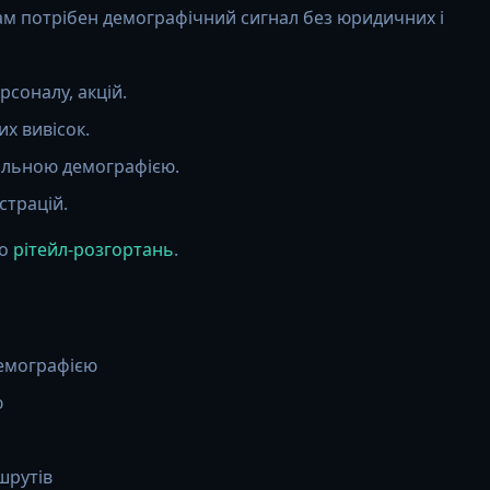
ам потрібен демографічний сигнал без юридичних і
ерсоналу, акцій.
х вивісок.
альною демографією.
страцій.
ро
рітейл-розгортань
.
демографією
ю
шрутів