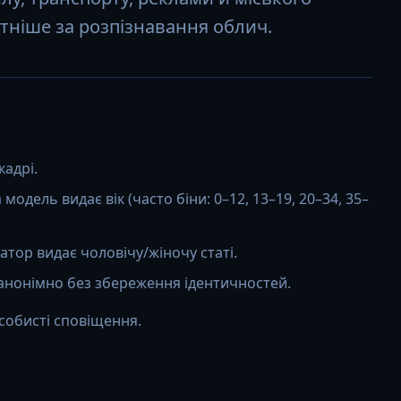
ніше за розпізнавання облич.
кадрі.
одель видає вік (часто біни: 0–12, 13–19, 20–34, 35–
тор видає чоловічу/жіночу статі.
нонімно без збереження ідентичностей.
собисті сповіщення.