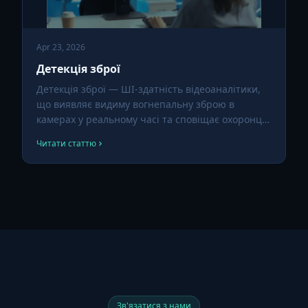
Apr 23, 2026
Детекція зброї
Детекція зброї — ШІ-здатність відеоаналітики,
що виявляє видиму вогнепальну зброю в
камерах у реальному часі та сповіщає охоронців
чи екстрені служби. У зонах високого ризику —
Читати статтю
школах, транспорті, рітейлі, державних будівлях
— це може скоротити час реакції з хвилин до
секунд.
Зв'язатися з нами