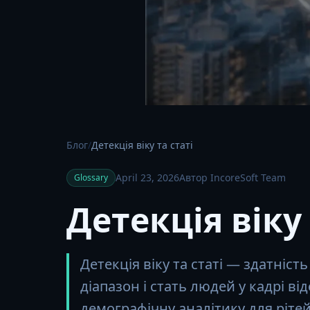
Блог
/
Детекція віку та статі
April 23, 2026
Автор IncoreSoft Team
Glossary
Детекція віку 
Детекція віку та статі — здатніс
діапазон і стать людей у кадрі від
демографічну аналітику для рітей