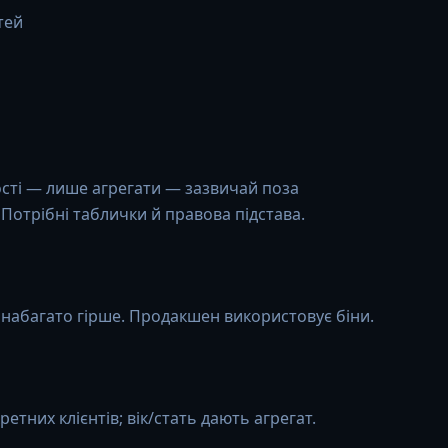
тей
сті — лише агрегати — зазвичай поза
отрібні таблички й правова підстава.
 набагато гірше. Продакшен використовує біни.
етних клієнтів; вік/стать дають агрегат.