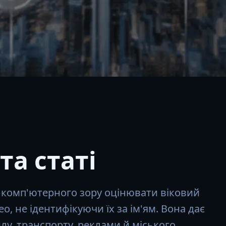
та статі
ть комп'ютерного зору оцінювати віковий
ео, не ідентифікуючи їх за ім'ям. Вона дає
лу, транспорту, реклами й міського