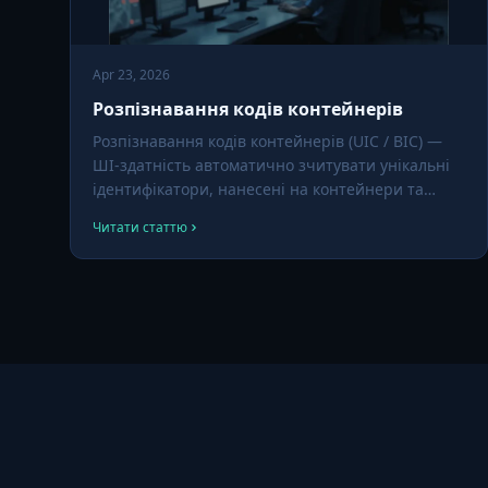
Apr 23, 2026
Розпізнавання кодів контейнерів
Розпізнавання кодів контейнерів (UIC / BIC) —
ШІ-здатність автоматично зчитувати унікальні
ідентифікатори, нанесені на контейнери та
залізничні вагони — перетворюючи фарбовані
Читати статтю
символи на пошуковий текст без ручного огляду.