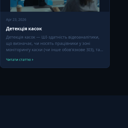
Apr 23, 2026
Детекція касок
Детекція касок — ШІ-здатність відеоаналітики,
що визначає, чи носять працівники у зоні
моніторингу каски (чи інше обов'язкове ЗІЗ), та
запускає сповіщення чи звіти при
Читати статтю
недотриманні. Це один із найпоширеніших
вхідних модулів ШІ-аналітики на промислових
об'єктах.