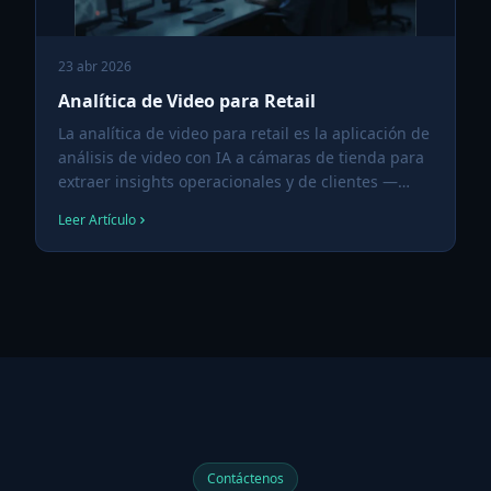
23 abr 2026
Analítica de Video para Retail
La analítica de video para retail es la aplicación de
análisis de video con IA a cámaras de tienda para
extraer insights operacionales y de clientes —
footfall, mapas de calor, tasas de conversión,
Leer Artículo
longitud de cola, demografía y prevención de
pérdidas — convirtiendo la infraestructura de
vigilancia existente en una de las fuentes de datos
más ricas de un negocio de retail.
Contáctenos