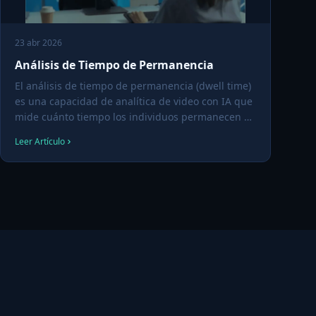
23 abr 2026
Análisis de Tiempo de Permanencia
El análisis de tiempo de permanencia (dwell time)
es una capacidad de analítica de video con IA que
mide cuánto tiempo los individuos permanecen en
una zona definida — un pasillo de tienda, un
Leer Artículo
mostrador, un andén, una intersección — y agrega
esos datos en insights accionables sobre atención,
engagement o congestión.