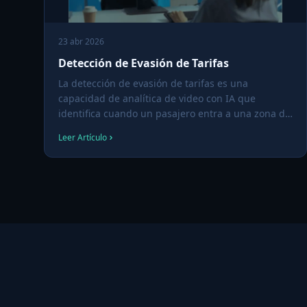
23 abr 2026
Detección de Evasión de Tarifas
La detección de evasión de tarifas es una
capacidad de analítica de video con IA que
identifica cuando un pasajero entra a una zona de
acceso pagado — torniquete de tránsito, puerta
Leer Artículo
de andén, punto de validación — sin pagar la
tarifa, y genera una alerta en tiempo real o un
registro de evidencia.