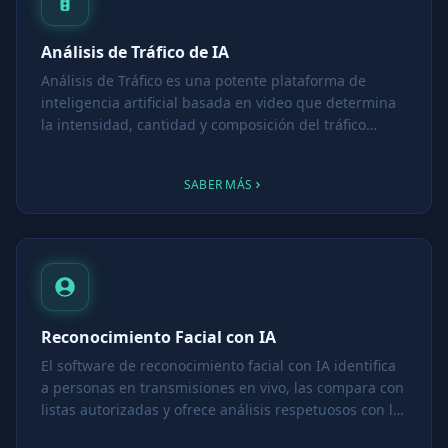
Análisis de Tráfico de IA
Análisis de Tráfico es una potente plataforma de
inteligencia artificial basada en video que determina
la intensidad, cantidad y composición del tráfico
vehicular y peatonal. Desde el monitoreo del flujo vial
hasta la detección de incidentes en tiempo real, el
SABER MÁS
módulo de Análisis de Tráfico es una herramienta
esencial para ciudades inteligentes, operadores
minoristas y sistemas de gestión de tráfico urbano.
Reconocimiento Facial con IA
El software de reconocimiento facial con IA identifica
a personas en transmisiones en vivo, las compara con
listas autorizadas y ofrece análisis respetuosos con la
privacidad para seguridad, estacionamiento, control