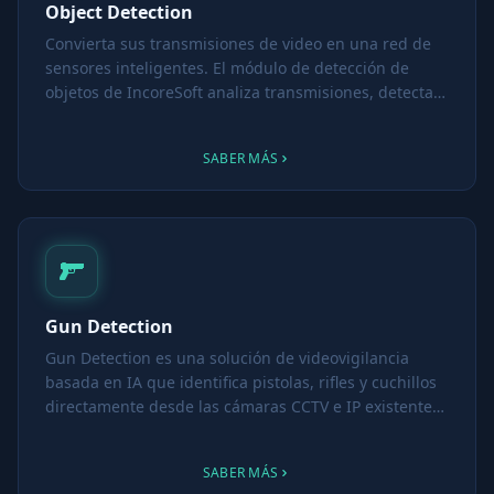
Object Detection
Convierta sus transmisiones de video en una red de
sensores inteligentes. El módulo de detección de
objetos de IncoreSoft analiza transmisiones, detecta
objetos en movimiento, los clasifica y activa
respuestas automatizadas.
SABER MÁS
Gun Detection
Gun Detection es una solución de videovigilancia
basada en IA que identifica pistolas, rifles y cuchillos
directamente desde las cámaras CCTV e IP existentes.
Desde edificios de oficinas e instituciones educativas
hasta estadios y espacios públicos, este módulo
SABER MÁS
ofrece alertas instantáneas de amenazas armadas,