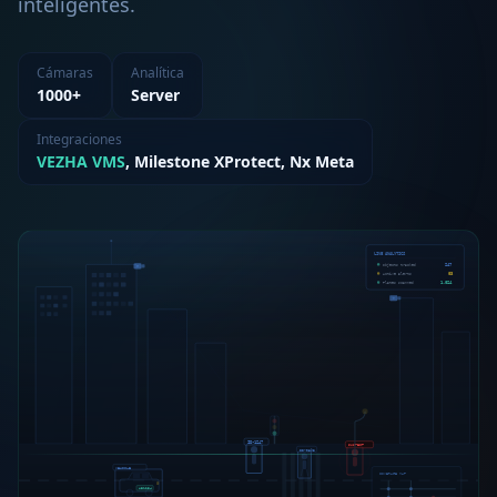
inteligentes.
Cámaras
Analítica
1000+
Server
Integraciones
VEZHA VMS
, Milestone XProtect, Nx Meta
LIVE ANALYTICS
Objects tracked
247
Active alerts
03
Plates scanned
1,024
ID-1247
SUSPECT
ID-0893
VEHICLE
COVERAGE MAP
AB1234