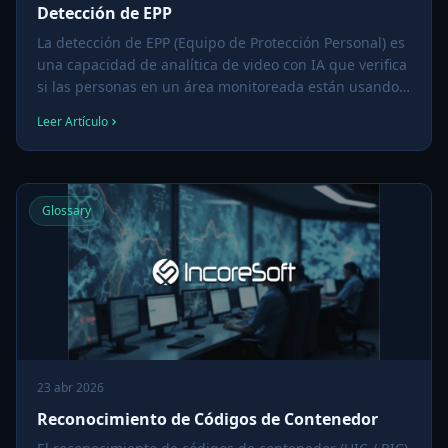
Detección de EPP
La detección de EPP (Equipo de Protección Personal) es
una capacidad de analítica de video con IA que verifica
si las personas en un área monitoreada están usando
el equipo de seguridad requerido — cascos, chalecos
Leer Artículo
de alta visibilidad, gafas de seguridad, guantes o
calzado — y marca las violaciones en tiempo real o
para reportes de auditoría.
Glossary
23 abr 2026
Reconocimiento de Códigos de Contenedor