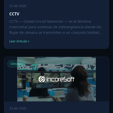
23 abr 2026
CCTV
CCTV — closed-circuit television — es el término
tradicional para sistemas de videovigilancia donde los
flujos de cámara se transmiten a un conjunto limitado
de monitores o grabadores en lugar de transmitirse
Leer Artículo
públicamente. El CCTV moderno ha evolucionado de
sistemas analógicos de cable coaxial a despliegues IP
completamente en red, y hoy se sitúa en la
intersección de seguridad, analítica operacional e IA.
Glossary
23 abr 2026