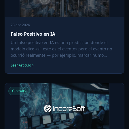
23 abr 2026
Falso Positivo en IA
Un falso positivo en IA es una predicción donde el
modelo dice «sí, este es el evento» pero el evento no
ocurrió realmente — por ejemplo, marcar humo
cuando realmente es vapor, detectar un arma cuando
Leer Artículo
es un paraguas, o coincidir un rostro con la persona
equivocada. Gestionar falsos positivos es uno de los
desafíos prácticos más importantes en analítica de
video.
Glossary