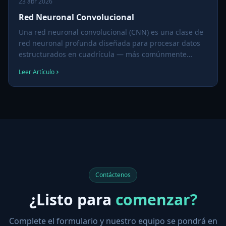
23 abr 2026
Red Neuronal Convolucional
Una red neuronal convolucional (CNN) es una clase de
red neuronal profunda diseñada para procesar datos
estructurados en cuadrícula — más comúnmente
imágenes y video. Las CNNs son la arquitectura
Leer Artículo
dominante detrás del reconocimiento facial, la lectura
de matrículas, la detección de objetos y prácticamente
toda tarea moderna de visión por computadora.
Contáctenos
¿Listo para
comenzar?
Complete el formulario y nuestro equipo se pondrá en